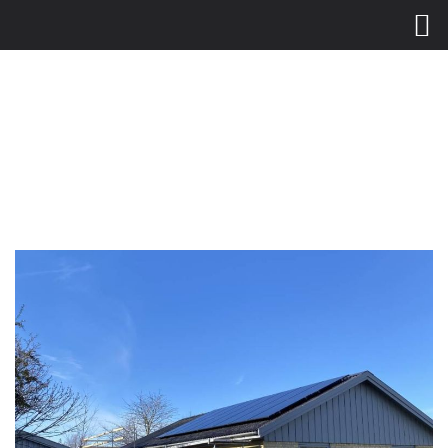
Gå
til
hovedindhold
Vi har lukket for i dag
READ MORE