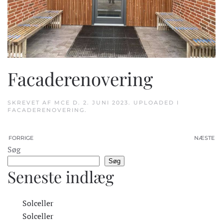
Facaderenovering
SKREVET AF
MCE
D.
2. JUNI 2023
. UPLOADED I
FACADERENOVERING
.
FORRIGE
NÆSTE
Søg
Søg
Seneste indlæg
Solceller
Solceller