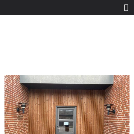
Gå
til
hovedindhold
Vi har lukket i dag