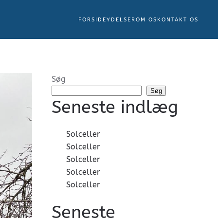
FORSIDE
YDELSER
OM OS
KONTAKT OS
Søg
Søg
Seneste indlæg
Solceller
Solceller
Solceller
Solceller
Solceller
Seneste