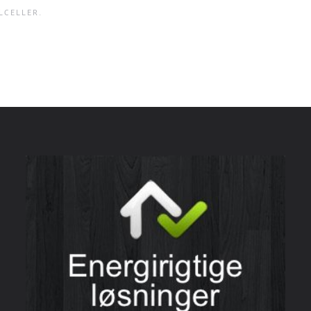
LCELLER
.