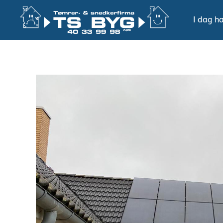
I dag ha
Gå
til
hovedindhold