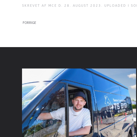
SKREVET AF
MCE
D.
28. AUGUST 2023
. UPLOADED I
SO
FORRIGE