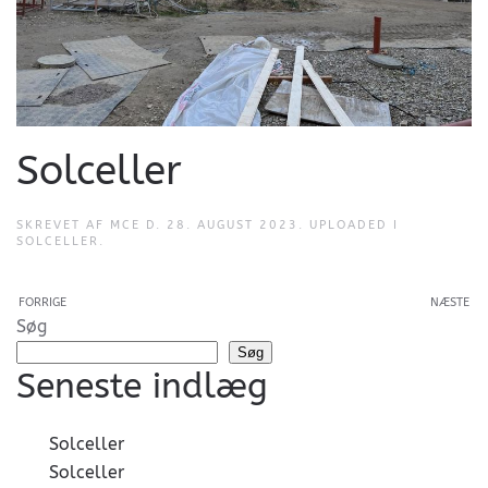
Solceller
SKREVET AF
MCE
D.
28. AUGUST 2023
. UPLOADED I
SOLCELLER
.
FORRIGE
NÆSTE
Søg
Søg
Seneste indlæg
Solceller
Solceller