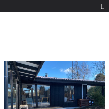
Gå
til
hovedindhold
Vi har lukket for i dag