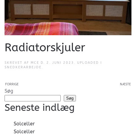
Radiatorskjuler
SKREVET AF
MCE
D.
2. JUNI 2023
. UPLOADED I
SNEDKERARBEJDE
.
FORRIGE
NÆSTE
Søg
Søg
Seneste indlæg
Solceller
Solceller