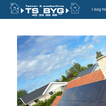
I dag ha
Gå
til
hovedindhold