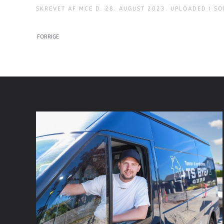
SKREVET AF
MCE
D.
28. AUGUST 2023
. UPLOADED I
SO
FORRIGE