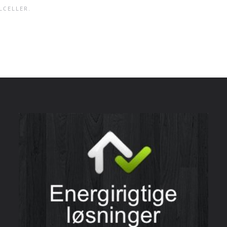
LCELLER
.