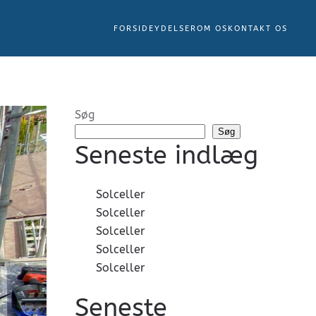
FORSIDE
YDELSER
OM OS
KONTAKT OS
Søg
Søg
Seneste indlæg
Solceller
Solceller
Solceller
Solceller
Solceller
Seneste