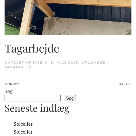
Tagarbejde
SKREVET AF
MCE
D.
11. MAJ 2023
. UPLOADED I
TAGARBEJDE
.
FORRIGE
NÆSTE
Søg
Søg
Seneste indlæg
Solceller
Solceller