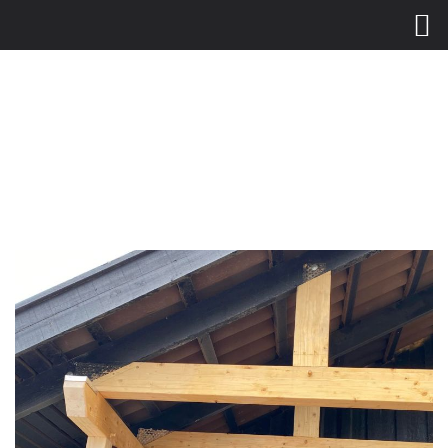
Gå
til
hovedindhold
Vi har lukket i dag